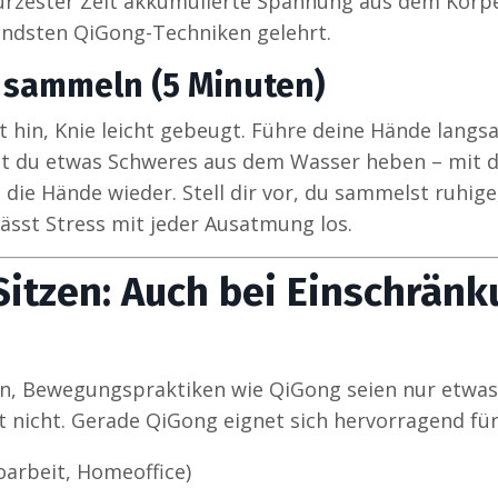
ürzester Zeit akkumulierte Spannung aus dem Körper
endsten QiGong-Techniken gelehrt.
e sammeln (5 Minuten)
it hin, Knie leicht gebeugt. Führe deine Hände lang
st du etwas Schweres aus dem Wasser heben – mit 
die Hände wieder. Stell dir vor, du sammelst ruhige,
ässt Stress mit jeder Ausatmung los.
Sitzen: Auch bei Einschrän
, Bewegungspraktiken wie QiGong seien nur etwas f
nicht. Gerade QiGong eignet sich hervorragend für
oarbeit, Homeoffice)