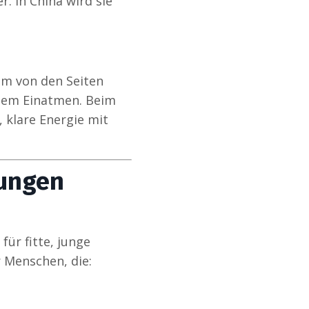
. In China wird sie
sam von den Seiten
dem Einatmen. Beim
 klare Energie mit
kungen
ür fitte, junge
 Menschen, die: