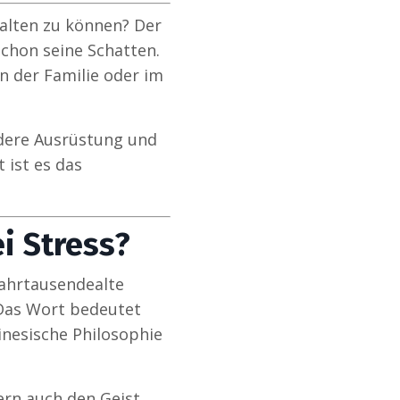
halten zu können? Der
schon seine Schatten.
in der Familie oder im
dere Ausrüstung und
 ist es das
i Stress?
jahrtausendealte
 Das Wort bedeutet
inesische Philosophie
rn auch den Geist.