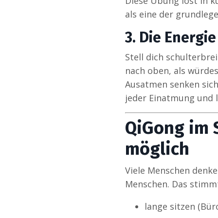
Diese Übung löst in k
als eine der grundleg
3. Die Energi
Stell dich schulterbre
nach oben, als würde
Ausatmen senken sich 
jeder Einatmung und l
QiGong im 
möglich
Viele Menschen denken
Menschen. Das stimmt 
lange sitzen (Bür