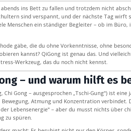
 abends ins Bett zu fallen und trotzdem nicht absc
Schultern sind verspannt, und der nächste Tag wirft 
iele Menschen ein ständiger Begleiter – ob im Büro, 
hode gäbe, die du ohne Vorkenntnisse, ohne beson
obieren kannst? QiGong ist genau das. Und vielleicht
Stress-Werkzeug, das du noch nicht kennst.
ong – und warum hilft es be
, Chi Gong – ausgesprochen „Tschi-Gung") ist eine 
die Bewegung, Atmung und Konzentration verbindet.
der Lebensenergie" – aber du musst nichts über ch
g zu spüren.
rs macht: Es beruhigt nicht nur den Körper, sonde