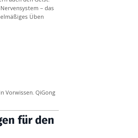
 Nervensystem – das
egelmäßiges Üben
in Vorwissen. QiGong
gen für den